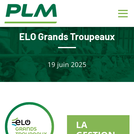
Skip to main content
Fuseau horaire détecté
Togg
elo-presse
ELO Grands Troupeaux
OK
19 juin 2025
LA